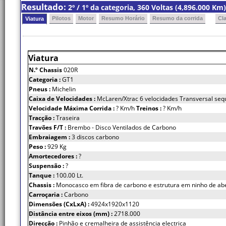
Resultado:
2º / 1º da categoria, 360 Voltas (4,896.000 K
Pilotos
Motor
Resumo Horário
Resumo da corrida
Cl
Viatura
Viatura
N.º Chassis
020R
Categoria :
GT1
Pneus :
Michelin
Caixa de Velocidades :
McLaren/Xtrac 6 velocidades Transversal seq
Velocidade Máxima Corrida :
? Km/h
Treinos :
? Km/h
Tracção :
Traseira
Travões F/T :
Brembo - Disco Ventilados de Carbono
Embraiagem :
3 discos carbono
Peso :
929 Kg
Amortecedores :
?
Suspensão :
?
Tanque :
100.00 Lt.
Chassis :
Monocasco em fibra de carbono e estrutura em ninho de ab
Carroçaria :
Carbono
Dimensões (CxLxA) :
4924x1920x1120
Distância entre eixos (mm) :
2718.000
Direcção :
Pinhão e cremalheira de assistência electrica