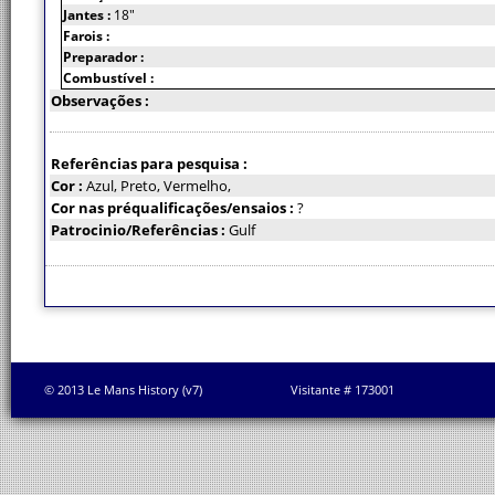
Jantes :
18"
Farois :
Preparador :
Combustível :
Observações :
Referências para pesquisa :
Cor :
Azul, Preto, Vermelho,
Cor nas préqualificações/ensaios :
?
Patrocinio/Referências :
Gulf
© 2013 Le Mans History (v7)
Visitante # 173001