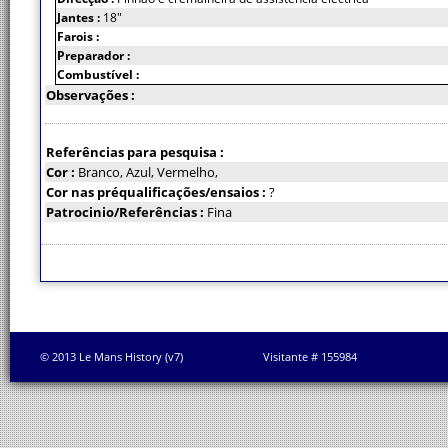
Jantes :
18"
Farois :
Preparador :
Combustível :
Observações :
Referências para pesquisa :
Cor :
Branco, Azul, Vermelho,
Cor nas préqualificações/ensaios :
?
Patrocinio/Referências :
Fina
© 2013 Le Mans History (v7)
Visitante # 155984