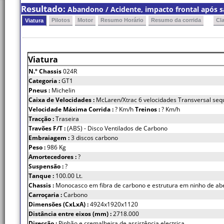
Resultado:
Abandono / Acidente, impacto frontal após sa
Pilotos
Motor
Resumo Horário
Resumo da corrida
Cl
Viatura
Viatura
N.º Chassis
024R
Categoria :
GT1
Pneus :
Michelin
Caixa de Velocidades :
McLaren/Xtrac 6 velocidades Transversal seq
Velocidade Máxima Corrida :
? Km/h
Treinos :
? Km/h
Tracção :
Traseira
Travões F/T :
(ABS) - Disco Ventilados de Carbono
Embraiagem :
3 discos carbono
Peso :
986 Kg
Amortecedores :
?
Suspensão :
?
Tanque :
100.00 Lt.
Chassis :
Monocasco em fibra de carbono e estrutura em ninho de ab
Carroçaria :
Carbono
Dimensões (CxLxA) :
4924x1920x1120
Distância entre eixos (mm) :
2718.000
Direcção :
Pinhão e cremalheira de assistência electrica