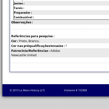
Jantes :
Farois :
Preparador :
Combustível :
Observações :
Referências para pesquisa :
Cor :
Preto, Branco,
Cor nas préqualificações/ensaios :
?
Patrocinio/Referências :
Adidas
Newcastle United
© 2013 Le Mans History (v7)
Visitante # 152968