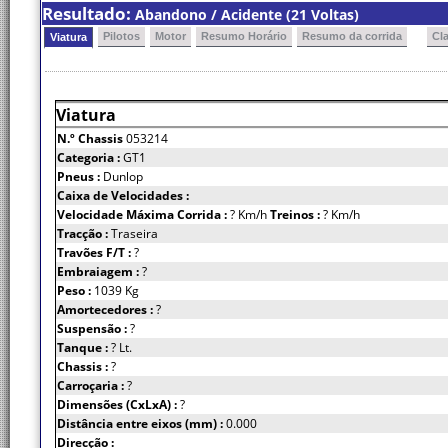
Resultado:
Abandono / Acidente (21 Voltas)
Pilotos
Motor
Resumo Horário
Resumo da corrida
Cl
Viatura
Viatura
N.º Chassis
053214
Categoria :
GT1
Pneus :
Dunlop
Caixa de Velocidades :
Velocidade Máxima Corrida :
? Km/h
Treinos :
? Km/h
Tracção :
Traseira
Travões F/T :
?
Embraiagem :
?
Peso :
1039 Kg
Amortecedores :
?
Suspensão :
?
Tanque :
? Lt.
Chassis :
?
Carroçaria :
?
Dimensões (CxLxA) :
?
Distância entre eixos (mm) :
0.000
Direcção :