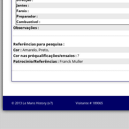
Jantes :
Farois :
Preparador :
Combustível :
Observações :
Referências para pesquisa :
Cor :
Amarelo, Preto,
Cor nas préqualificações/ensaios :
?
Patrocinio/Referências :
Franck Muller
© 2013 Le Mans History (v7)
Visitante # 189065