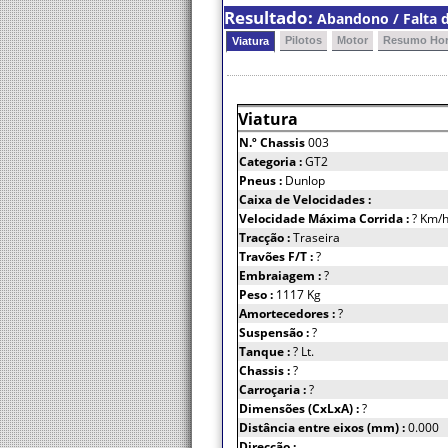
Resultado:
Abandono / Falta d
Pilotos
Motor
Resumo Hor
Viatura
Viatura
N.º Chassis
003
Categoria :
GT2
Pneus :
Dunlop
Caixa de Velocidades :
Velocidade Máxima Corrida :
? Km/
Tracção :
Traseira
Travões F/T :
?
Embraiagem :
?
Peso :
1117 Kg
Amortecedores :
?
Suspensão :
?
Tanque :
? Lt.
Chassis :
?
Carroçaria :
?
Dimensões (CxLxA) :
?
Distância entre eixos (mm) :
0.000
Direcção :