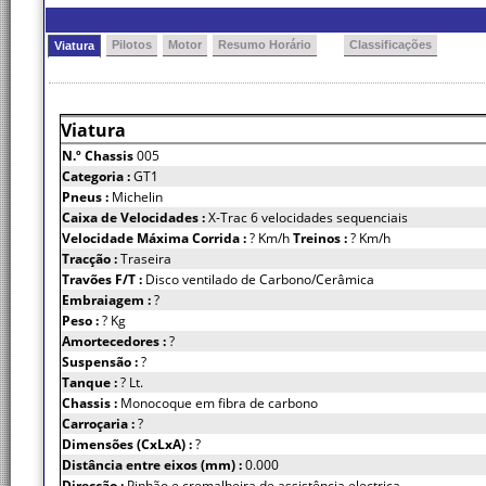
Pilotos
Motor
Resumo Horário
Classificações
Viatura
Viatura
N.º Chassis
005
Categoria :
GT1
Pneus :
Michelin
Caixa de Velocidades :
X-Trac 6 velocidades sequenciais
Velocidade Máxima Corrida :
? Km/h
Treinos :
? Km/h
Tracção :
Traseira
Travões F/T :
Disco ventilado de Carbono/Cerâmica
Embraiagem :
?
Peso :
? Kg
Amortecedores :
?
Suspensão :
?
Tanque :
? Lt.
Chassis :
Monocoque em fibra de carbono
Carroçaria :
?
Dimensões (CxLxA) :
?
Distância entre eixos (mm) :
0.000
Direcção :
Pinhão e cremalheira de assistência electrica