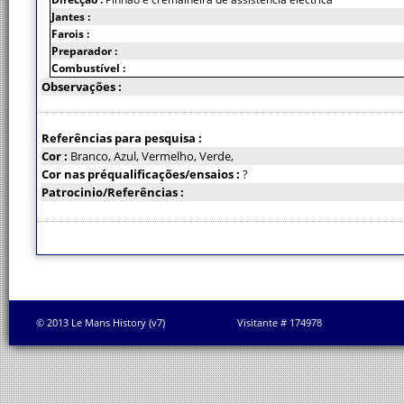
Jantes :
Farois :
Preparador :
Combustível :
Observações :
Referências para pesquisa :
Cor :
Branco, Azul, Vermelho, Verde,
Cor nas préqualificações/ensaios :
?
Patrocinio/Referências :
© 2013 Le Mans History (v7)
Visitante # 174978