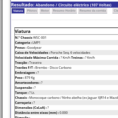
Resultado:
Abandono / Circuito eléctrico (107 Voltas)
Pilotos
Motor
Resumo Horário
Resumo da corrida
Cl
Viatura
Viatura
N.º Chassis
WSC-001
Categoria :
LMP1
Pneus :
Goodyear
Caixa de Velocidades :
Porsche Seq. 6 velocidades
Velocidade Máxima Corrida :
? Km/h
Treinos :
? Km/h
Tracção :
Traseira
Travões F/T :
Brembo - Disco Carbono
Embraiagem :
?
Peso :
879 Kg
Amortecedores :
?
Suspensão :
?
Tanque :
? Lt.
Chassis :
Monocoque carbono / Ninho abelha (ex Jaguar XJR14 e Maz
Carroçaria :
?
Dimensões (CxLxA) :
?
Distância entre eixos (mm) :
0.000
Direcção :