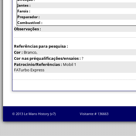
Jantes :
Farois :
Preparador :
Combustível :
Observações :
Referências para pesquisa :
Cor :
Branco,
Cor nas préqualificações/ensaios :
?
Patrocinio/Referências :
Mobil 1
FATurbo Express
© 2013 Le Mans History (v7)
Visitante # 136663