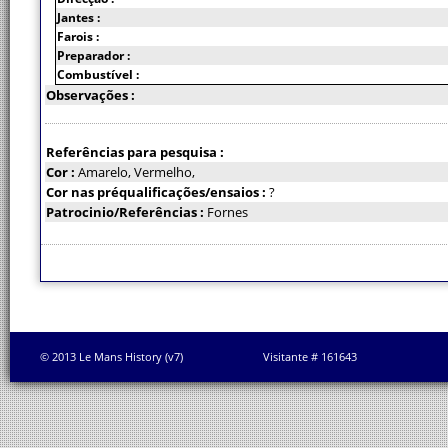
Jantes :
Farois :
Preparador :
Combustível :
Observações :
Referências para pesquisa :
Cor :
Amarelo, Vermelho,
Cor nas préqualificações/ensaios :
?
Patrocinio/Referências :
Fornes
© 2013 Le Mans History (v7)
Visitante # 161643