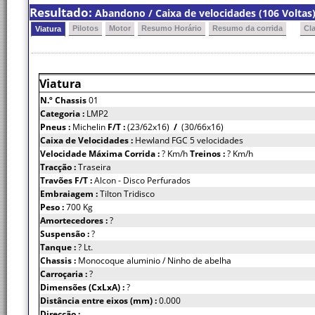
Resultado:
Abandono / Caixa de velocidades (106 Voltas
Pilotos
Motor
Resumo Horário
Resumo da corrida
Cl
Viatura
Viatura
N.º Chassis
01
Categoria :
LMP2
Pneus :
Michelin
F/T :
(23/62x16)
/
(30/66x16)
Caixa de Velocidades :
Hewland FGC 5 velocidades
Velocidade Máxima Corrida :
? Km/h
Treinos :
? Km/h
Tracção :
Traseira
Travões F/T :
Alcon - Disco Perfurados
Embraiagem :
Tilton Tridisco
Peso :
700 Kg
Amortecedores :
?
Suspensão :
?
Tanque :
? Lt.
Chassis :
Monocoque aluminio / Ninho de abelha
Carroçaria :
?
Dimensões (CxLxA) :
?
Distância entre eixos (mm) :
0.000
Direcção :