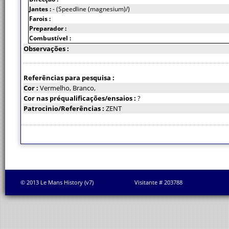
Jantes :
- (Speedline (magnesium)/)
Farois :
Preparador :
Combustível :
Observações :
Referências para pesquisa :
Cor :
Vermelho, Branco,
Cor nas préqualificações/ensaios :
?
Patrocinio/Referências :
ZENT
© 2013 Le Mans History (v7)
Visitante # 203788