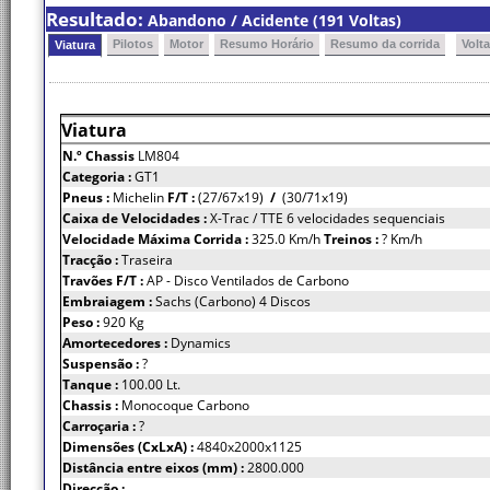
Resultado:
Abandono / Acidente (191 Voltas)
Pilotos
Motor
Resumo Horário
Resumo da corrida
Volt
Viatura
Viatura
N.º Chassis
LM804
Categoria :
GT1
Pneus :
Michelin
F/T :
(27/67x19)
/
(30/71x19)
Caixa de Velocidades :
X-Trac / TTE 6 velocidades sequenciais
Velocidade Máxima Corrida :
325.0 Km/h
Treinos :
? Km/h
Tracção :
Traseira
Travões F/T :
AP - Disco Ventilados de Carbono
Embraiagem :
Sachs (Carbono) 4 Discos
Peso :
920 Kg
Amortecedores :
Dynamics
Suspensão :
?
Tanque :
100.00 Lt.
Chassis :
Monocoque Carbono
Carroçaria :
?
Dimensões (CxLxA) :
4840x2000x1125
Distância entre eixos (mm) :
2800.000
Direcção :