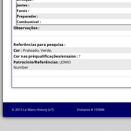
Jantes :
Farois :
Preparador :
Combustível :
Observações :
Referências para pesquisa :
Cor :
Prateado, Verde,
Cor nas préqualificações/ensaios :
?
Patrocinio/Referências :
JOMO
Number
© 2013 Le Mans History (v7)
Visitante # 155846