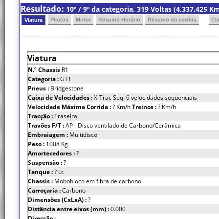
Resultado:
10º / 9º da categoria, 319 Voltas (4,337.425 
Pilotos
Motor
Resumo Horário
Resumo da corrida
Cl
Viatura
Viatura
N.º Chassis
R1
Categoria :
GT1
Pneus :
Bridgestone
Caixa de Velocidades :
X-Trac Seq. 6 velocidades sequenciais
Velocidade Máxima Corrida :
? Km/h
Treinos :
? Km/h
Tracção :
Traseira
Travões F/T :
AP - Disco ventilado de Carbono/Cerâmica
Embraiagem :
Multidisco
Peso :
1008 Kg
Amortecedores :
?
Suspensão :
?
Tanque :
? Lt.
Chassis :
Mobobloco em fibra de carbono
Carroçaria :
Carbono
Dimensões (CxLxA) :
?
Distância entre eixos (mm) :
0.000
Direcção :