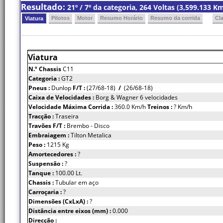
Resultado:
21º / 7º da categoria, 264 Voltas (3,599.133 
Pilotos
Motor
Resumo Horário
Resumo da corrida
Cl
Viatura
Viatura
N.º Chassis
C11
Categoria :
GT2
Pneus :
Dunlop
F/T :
(27/68-18)
/
(26/68-18)
Caixa de Velocidades :
Borg & Wagner 6 velocidades
Velocidade Máxima Corrida :
360.0 Km/h
Treinos :
? Km/h
Tracção :
Traseira
Travões F/T :
Brembo - Disco
Embraiagem :
Tilton Metalica
Peso :
1215 Kg
Amortecedores :
?
Suspensão :
?
Tanque :
100.00 Lt.
Chassis :
Tubular em aço
Carroçaria :
?
Dimensões (CxLxA) :
?
Distância entre eixos (mm) :
0.000
Direcção :