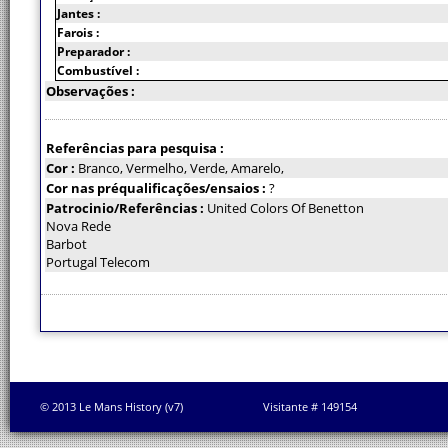
Jantes :
Farois :
Preparador :
Combustível :
Observações :
Referências para pesquisa :
Cor :
Branco, Vermelho, Verde, Amarelo,
Cor nas préqualificações/ensaios :
?
Patrocinio/Referências :
United Colors Of Benetton
Nova Rede
Barbot
Portugal Telecom
© 2013 Le Mans History (v7)
Visitante # 149154