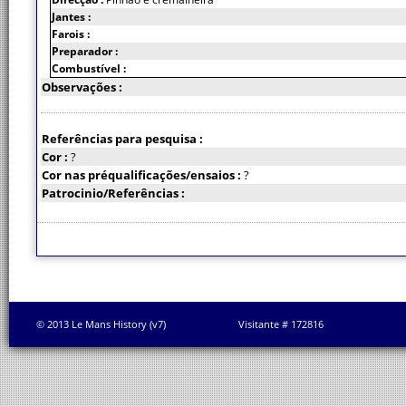
Jantes :
Farois :
Preparador :
Combustível :
Observações :
Referências para pesquisa :
Cor :
?
Cor nas préqualificações/ensaios :
?
Patrocinio/Referências :
© 2013 Le Mans History (v7)
Visitante # 172816