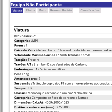
Equipa Não Participante
Pilotos
Motor
Resumo Horário
Classificações
Viatura
Viatura
N.º Chassis
021
Categoria :
LMP1
Pneus :
?
Caixa de Velocidades :
Ferrari/Hewland 5 velocidades Transversal se
Velocidade Máxima Corrida :
? Km/h
Treinos :
? Km/h
Tracção :
Traseira
Travões F/T :
Brembo - Disco Ventilados de Carbono
Embraiagem :
AP 5 discos metálicos
Peso :
? Kg
Amortecedores :
?
Suspensão :
Triângulo duplo tipo F1 com amortecedores accionados p
Tanque :
? Lt.
Chassis :
Monocoque carbono e aluminio/ Ninho abelha
Carroçaria :
Compósito de fibra de carbono e Nomex
Dimensões (CxLxA) :
4569x2000x1025
Distância entre eixos (mm) :
2750.000
Direcção :
Pinhão e cremalheira