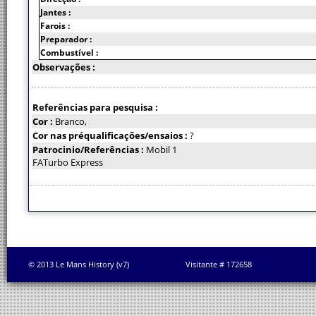
Jantes :
Farois :
Preparador :
Combustível :
Observações :
Referências para pesquisa :
Cor :
Branco,
Cor nas préqualificações/ensaios :
?
Patrocinio/Referências :
Mobil 1
FATurbo Express
© 2013 Le Mans History (v7)
Visitante # 172658