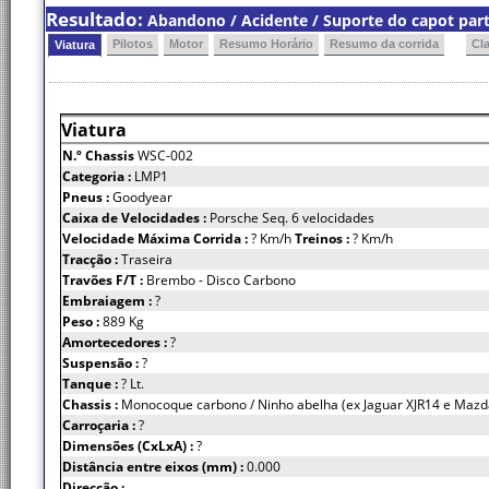
Resultado:
Abandono / Acidente / Suporte do capot part
Pilotos
Motor
Resumo Horário
Resumo da corrida
Cl
Viatura
Viatura
N.º Chassis
WSC-002
Categoria :
LMP1
Pneus :
Goodyear
Caixa de Velocidades :
Porsche Seq. 6 velocidades
Velocidade Máxima Corrida :
? Km/h
Treinos :
? Km/h
Tracção :
Traseira
Travões F/T :
Brembo - Disco Carbono
Embraiagem :
?
Peso :
889 Kg
Amortecedores :
?
Suspensão :
?
Tanque :
? Lt.
Chassis :
Monocoque carbono / Ninho abelha (ex Jaguar XJR14 e Maz
Carroçaria :
?
Dimensões (CxLxA) :
?
Distância entre eixos (mm) :
0.000
Direcção :