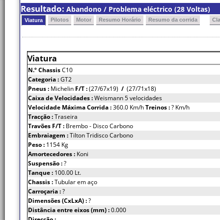
Resultado:
Abandono / Problema eléctrico (28 Voltas)
Pilotos
Motor
Resumo Horário
Resumo da corrida
Cl
Viatura
Viatura
N.º Chassis
C10
Categoria :
GT2
Pneus :
Michelin
F/T :
(27/67x19)
/
(27/71x18)
Caixa de Velocidades :
Weismann 5 velocidades
Velocidade Máxima Corrida :
360.0 Km/h
Treinos :
? Km/h
Tracção :
Traseira
Travões F/T :
Brembo - Disco Carbono
Embraiagem :
Tilton Tridisco Carbono
Peso :
1154 Kg
Amortecedores :
Koni
Suspensão :
?
Tanque :
100.00 Lt.
Chassis :
Tubular em aço
Carroçaria :
?
Dimensões (CxLxA) :
?
Distância entre eixos (mm) :
0.000
Direcção :