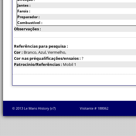
Jantes :
Farois :
Preparador :
Combustível :
Observações :
Referências para pesquisa :
Cor :
Branco, Azul, Vermelho,
Cor nas préqualificações/ensaios :
?
Patrocinio/Referências :
Mobil 1
© 2013 Le Mans History (v7)
Visitante # 188062