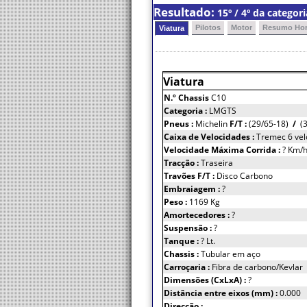
Resultado:
15º / 4º da catego
Pilotos
Motor
Resumo Hor
Viatura
Viatura
N.º Chassis
C10
Categoria :
LMGTS
Pneus :
Michelin
F/T :
(29/65-18)
/
(3
Caixa de Velocidades :
Tremec 6 vel
Velocidade Máxima Corrida :
? Km/
Tracção :
Traseira
Travões F/T :
Disco Carbono
Embraiagem :
?
Peso :
1169 Kg
Amortecedores :
?
Suspensão :
?
Tanque :
? Lt.
Chassis :
Tubular em aço
Carroçaria :
Fibra de carbono/Kevlar
Dimensões (CxLxA) :
?
Distância entre eixos (mm) :
0.000
Direcção :