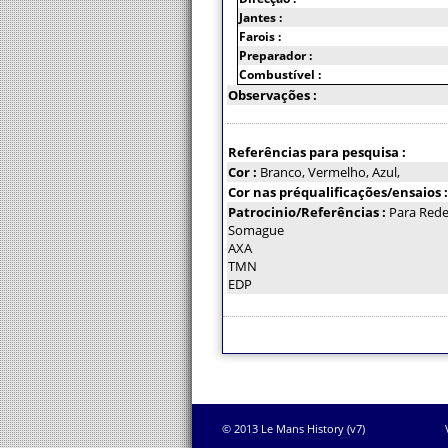
Jantes :
Farois :
Preparador :
Combustível :
Observações :
Referências para pesquisa :
Cor :
Branco, Vermelho, Azul,
Cor nas préqualificações/ensaios 
Patrocinio/Referências :
Para Red
Somague
AXA
TMN
EDP
© 2013 Le Mans History (v7)