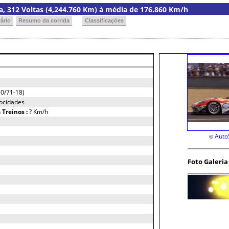
ria, 312 Voltas (4,244.760 Km) à média de 176.860 Km/h
ário
Resumo da corrida
Classificações
0/71-18)
ocidades
h
Treinos :
? Km/h
Auto
©
Foto Galeria