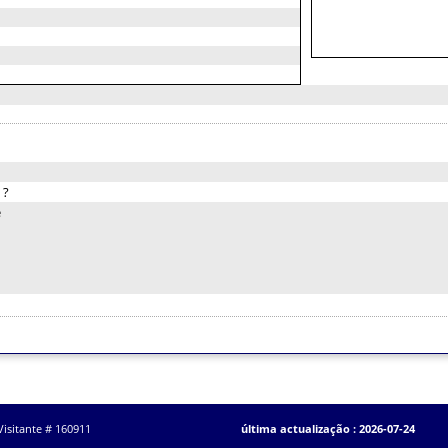
:
?
e
Visitante # 160911
última actualização : 2026-07-24