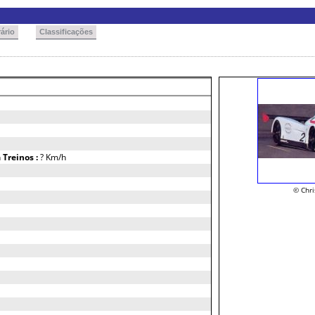
ário
Classificações
h
Treinos :
? Km/h
© Chr