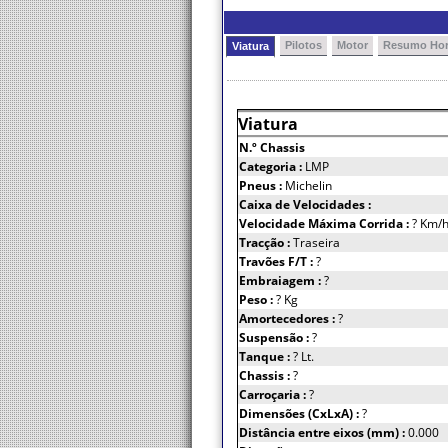
Pilotos
Motor
Resumo Hor
Viatura
Viatura
N.º Chassis
Categoria :
LMP
Pneus :
Michelin
Caixa de Velocidades :
Velocidade Máxima Corrida :
? Km/
Tracção :
Traseira
Travões F/T :
?
Embraiagem :
?
Peso :
? Kg
Amortecedores :
?
Suspensão :
?
Tanque :
? Lt.
Chassis :
?
Carroçaria :
?
Dimensões (CxLxA) :
?
Distância entre eixos (mm) :
0.000