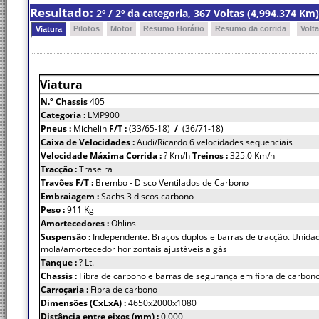
Resultado:
2º / 2º da categoria, 367 Voltas (4,994.374 K
Pilotos
Motor
Resumo Horário
Resumo da corrida
Volt
Viatura
Viatura
N.º Chassis
405
Categoria :
LMP900
Pneus :
Michelin
F/T :
(33/65-18)
/
(36/71-18)
Caixa de Velocidades :
Audi/Ricardo 6 velocidades sequenciais
Velocidade Máxima Corrida :
? Km/h
Treinos :
325.0 Km/h
Tracção :
Traseira
Travões F/T :
Brembo - Disco Ventilados de Carbono
Embraiagem :
Sachs 3 discos carbono
Peso :
911 Kg
Amortecedores :
Ohlins
Suspensão :
Independente. Braços duplos e barras de tracção. Unida
mola/amortecedor horizontais ajustáveis a gás
Tanque :
? Lt.
Chassis :
Fibra de carbono e barras de segurança em fibra de carbon
Carroçaria :
Fibra de carbono
Dimensões (CxLxA) :
4650x2000x1080
Distância entre eixos (mm) :
0.000