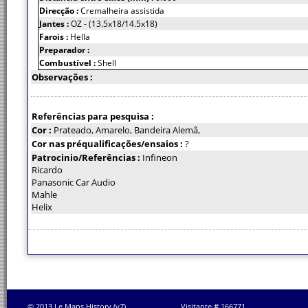
Direcção :
Cremalheira assistida
Jantes :
OZ - (13.5x18/14.5x18)
Farois :
Hella
Preparador :
Combustível :
Shell
Observações :
Referências para pesquisa :
Cor :
Prateado, Amarelo, Bandeira Alemâ,
Cor nas préqualificações/ensaios :
?
Patrocinio/Referências :
Infineon
Ricardo
Panasonic Car Audio
Mahle
Helix
© 2013 Le Mans History (v7)
Visitante # 166771