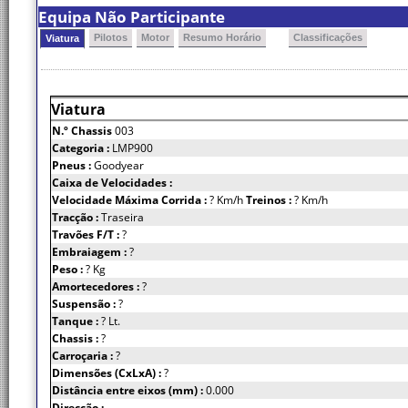
Equipa Não Participante
Pilotos
Motor
Resumo Horário
Classificações
Viatura
Viatura
N.º Chassis
003
Categoria :
LMP900
Pneus :
Goodyear
Caixa de Velocidades :
Velocidade Máxima Corrida :
? Km/h
Treinos :
? Km/h
Tracção :
Traseira
Travões F/T :
?
Embraiagem :
?
Peso :
? Kg
Amortecedores :
?
Suspensão :
?
Tanque :
? Lt.
Chassis :
?
Carroçaria :
?
Dimensões (CxLxA) :
?
Distância entre eixos (mm) :
0.000
Direcção :