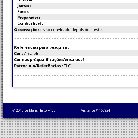
Jantes :
Farois :
Preparador :
Combustível :
Observações :
Não convidado depois dos testes.
Referências para pesquisa :
Cor :
Amarelo,
Cor nas préqualificações/ensaios :
?
Patrocinio/Referências :
TLC
© 2013 Le Mans History (v7)
Visitante # 166924