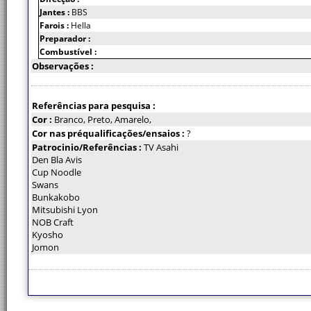
Jantes :
BBS
Farois :
Hella
Preparador :
Combustível :
Observações :
Referências para pesquisa :
Cor :
Branco, Preto, Amarelo,
Cor nas préqualificações/ensaios :
?
Patrocinio/Referências :
TV Asahi
Den Bla Avis
Cup Noodle
Swans
Bunkakobo
Mitsubishi Lyon
NOB Craft
Kyosho
Jomon