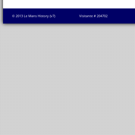
© 2013 Le Mans History (v7)
Visitante # 204702