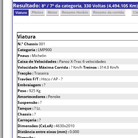
Resultado:
8º / 7º da categoria, 330 Voltas (4,494.105 K
Pilotos
Motor
Resumo Horário
Resumo da corrida
Cl
Viatura
Viatura
N.º Chassis
001
Categoria :
LMP900
Pneus :
Michelin
Caixa de Velocidades :
Panoz X-Trac 6 velocidades
Velocidade Máxima Corrida :
? Km/h
Treinos :
314.0 Km/h
Tracção :
Traseira
Travões F/T :
Hitco / AP - ?
Embraiagem :
?
Peso :
925 Kg
Amortecedores :
Penske
Suspensão :
?
Tanque :
? Lt.
Chassis :
?
Carroçaria :
?
Dimensões (CxLxA) :
4630x2010
Distância entre eixos (mm) :
0.000
Direcção :