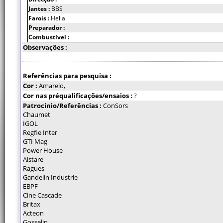
Jantes :
BBS
Farois :
Hella
Preparador :
Combustível :
Observações :
Referências para pesquisa :
Cor :
Amarelo,
Cor nas préqualificações/ensaios :
?
Patrocinio/Referências :
ConSors
Chaumet
IGOL
Regfie Inter
GTI Mag
Power House
Alstare
Ragues
Gandelin Industrie
EBPF
Cine Cascade
Britax
Acteon
Gosselin