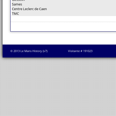
Sames
Centre Leclerc de Caen
TMC
© 2013 Le Mans History (v7)
Visitante # 191023