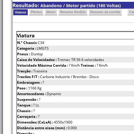
Resultado:
Abandono / Motor partido (180 Voltas)
Pilotos
Motor
Resumo Horário
Resumo da corrida
Cl
Viatura
Viatura
N.º Chassis
C34
Categoria :
LMGTS
Pneus :
Dunlop
Caixa de Velocidades :
Tremec TR 56 6 velocidades
Velocidade Máxima Corrida :
? Km/h
Treinos :
? Km/h
Tracção :
Traseira
Travões F/T :
Carbone Industrie / Brembo - Disco
Embraiagem :
?
Peso :
1166 Kg
Amortecedores :
Dynamic
Suspensão :
?
Tanque :
? Lt.
Chassis :
?
Carroçaria :
?
Dimensões (CxLxA) :
4550x1900
Distância entre eixos (mm) :
0.000
Direcção :