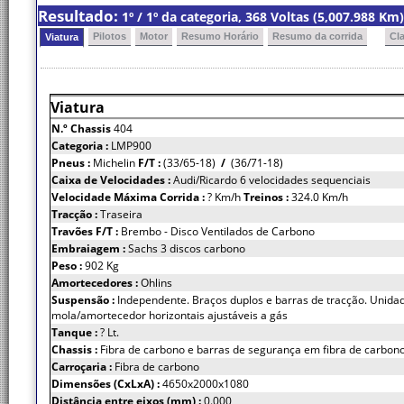
Resultado:
1º / 1º da categoria, 368 Voltas (5,007.988 K
Pilotos
Motor
Resumo Horário
Resumo da corrida
Cl
Viatura
Viatura
N.º Chassis
404
Categoria :
LMP900
Pneus :
Michelin
F/T :
(33/65-18)
/
(36/71-18)
Caixa de Velocidades :
Audi/Ricardo 6 velocidades sequenciais
Velocidade Máxima Corrida :
? Km/h
Treinos :
324.0 Km/h
Tracção :
Traseira
Travões F/T :
Brembo - Disco Ventilados de Carbono
Embraiagem :
Sachs 3 discos carbono
Peso :
902 Kg
Amortecedores :
Ohlins
Suspensão :
Independente. Braços duplos e barras de tracção. Unida
mola/amortecedor horizontais ajustáveis a gás
Tanque :
? Lt.
Chassis :
Fibra de carbono e barras de segurança em fibra de carbon
Carroçaria :
Fibra de carbono
Dimensões (CxLxA) :
4650x2000x1080
Distância entre eixos (mm) :
0.000