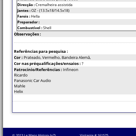
Direcção :
Cremalheira assistida
Jantes :
OZ - (13.5x18/14.5x18)
Farois :
Hella
Preparador :
Combustível :
Shell
Observações :
Referências para pesquisa :
Cor :
Prateado, Vermelho, Bandeira Alemâ,
Cor nas préqualificações/ensaios :
?
Patrocinio/Referências :
Infineon
Ricardo
Panasonic Car Audio
Mahle
Helix
© 2013 Le Mans History (v7)
Visitante # 161575