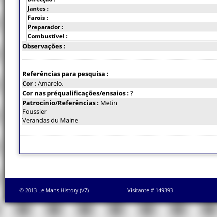
Jantes :
Farois :
Preparador :
Combustível :
Observações :
Referências para pesquisa :
Cor :
Amarelo,
Cor nas préqualificações/ensaios :
?
Patrocinio/Referências :
Metin
Foussier
Verandas du Maine
© 2013 Le Mans History (v7)
Visitante # 149393