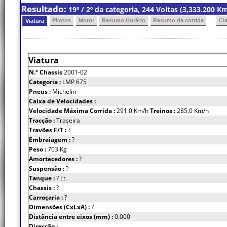
Resultado:
19º / 2º da categoria, 244 Voltas (3,333.200 
Pilotos
Motor
Resumo Horário
Resumo da corrida
Cl
Viatura
Viatura
N.º Chassis
2001-02
Categoria :
LMP 675
Pneus :
Michelin
Caixa de Velocidades :
Velocidade Máxima Corrida :
291.0 Km/h
Treinos :
285.0 Km/h
Tracção :
Traseira
Travões F/T :
?
Embraiagem :
?
Peso :
703 Kg
Amortecedores :
?
Suspensão :
?
Tanque :
? Lt.
Chassis :
?
Carroçaria :
?
Dimensões (CxLxA) :
?
Distância entre eixos (mm) :
0.000
Direcção :