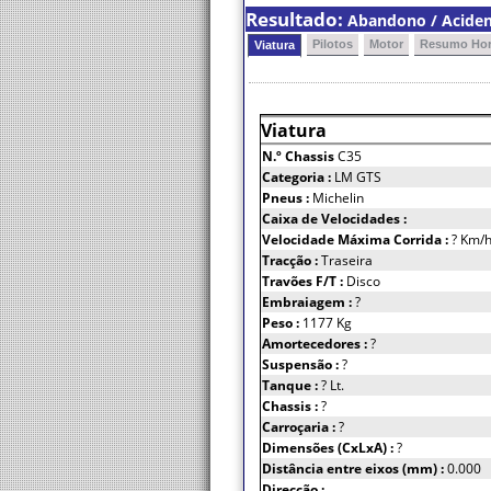
Resultado:
Abandono / Acident
Pilotos
Motor
Resumo Hor
Viatura
Viatura
N.º Chassis
C35
Categoria :
LM GTS
Pneus :
Michelin
Caixa de Velocidades :
Velocidade Máxima Corrida :
? Km/
Tracção :
Traseira
Travões F/T :
Disco
Embraiagem :
?
Peso :
1177 Kg
Amortecedores :
?
Suspensão :
?
Tanque :
? Lt.
Chassis :
?
Carroçaria :
?
Dimensões (CxLxA) :
?
Distância entre eixos (mm) :
0.000
Direcção :