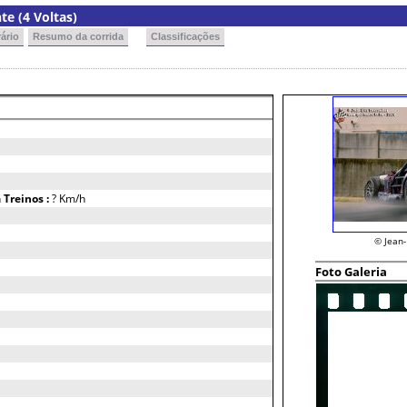
e (4 Voltas)
ário
Resumo da corrida
Classificações
h
Treinos :
? Km/h
© Jean
Foto Galeria