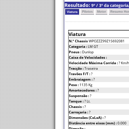
Resultado:
9º / 3º da categor
Pilotos
Motor
Resumo Hor
Viatura
Viatura
N.º Chassis
WPOZZZ99Z1S692081
Categoria :
LM GT
Pneus :
Dunlop
Caixa de Velocidades :
Velocidade Máxima Corrida :
? Km/
Tracção :
Traseira
Travões F/T :
?
Embraiagem :
?
Peso :
1135 Kg
Amortecedores :
?
Suspensão :
?
Tanque :
? Lt.
Chassis :
?
Carroçaria :
?
Dimensões (CxLxA) :
?
Distância entre eixos (mm) :
0.000
Direcção :