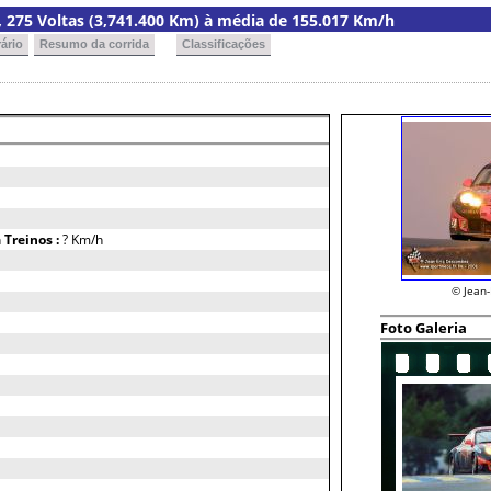
ia, 275 Voltas (3,741.400 Km) à média de 155.017 Km/h
ário
Resumo da corrida
Classificações
h
Treinos :
? Km/h
© Jean
Foto Galeria