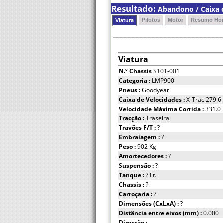
Resultado:
Abandono / Caixa d
Pilotos
Motor
Resumo Hor
Viatura
Viatura
N.º Chassis
S101-001
Categoria :
LMP900
Pneus :
Goodyear
Caixa de Velocidades :
X-Trac 279 6
Velocidade Máxima Corrida :
331.0
Tracção :
Traseira
Travões F/T :
?
Embraiagem :
?
Peso :
902 Kg
Amortecedores :
?
Suspensão :
?
Tanque :
? Lt.
Chassis :
?
Carroçaria :
?
Dimensões (CxLxA) :
?
Distância entre eixos (mm) :
0.000
Direcção :