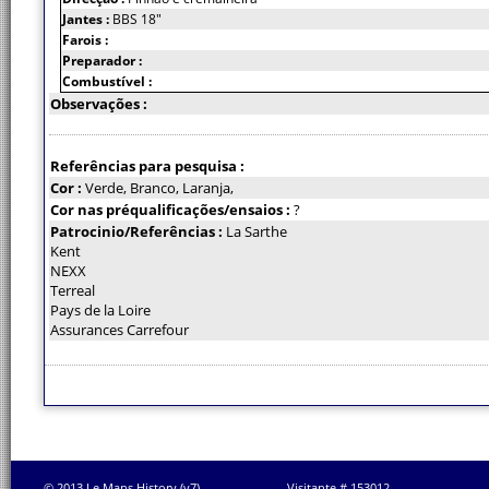
Jantes :
BBS 18"
Farois :
Preparador :
Combustível :
Observações :
Referências para pesquisa :
Cor :
Verde, Branco, Laranja,
Cor nas préqualificações/ensaios :
?
Patrocinio/Referências :
La Sarthe
Kent
NEXX
Terreal
Pays de la Loire
Assurances Carrefour
© 2013 Le Mans History (v7)
Visitante # 153012