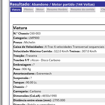
Resultado:
Abandono / Motor partido (144 Voltas)
Pilotos
Motor
Resumo Horário
Resumo da corrida
Cl
Viatura
Viatura
N.º Chassis
C60-003
Categoria :
LMP900
Pneus :
Michelin
Caixa de Velocidades :
X-Trac 6 velocidades Transversal sequenciais
Velocidade Máxima Corrida :
322.0 Km/h
Treinos :
307.0 Km/h
Tracção :
Traseira
Travões F/T :
Alcon - Disco Carbono
Embraiagem :
?
Peso :
906 Kg
Amortecedores :
Extremtech
Suspensão :
?
Tanque :
90.00 Lt.
Chassis :
?
Carroçaria :
Carbono
Dimensões (CxLxA) :
4650x1990
Distância entre eixos (mm) :
2795.000
Direcção :
Pinhão e cremalheira