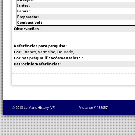
Jantes :
Farois :
Preparador :
Combustível :
Observações :
Referências para pesquisa :
Cor :
Branco, Vermelho, Dourado,
Cor nas préqualificações/ensaios :
?
Patrocinio/Referências :
© 2013 Le Mans History (v7)
Visitante # 138057