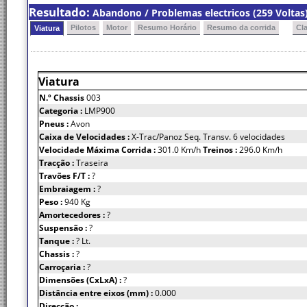
Resultado:
Abandono / Problemas electricos (259 Voltas
Pilotos
Motor
Resumo Horário
Resumo da corrida
Cl
Viatura
Viatura
N.º Chassis
003
Categoria :
LMP900
Pneus :
Avon
Caixa de Velocidades :
X-Trac/Panoz Seq. Transv. 6 velocidades
Velocidade Máxima Corrida :
301.0 Km/h
Treinos :
296.0 Km/h
Tracção :
Traseira
Travões F/T :
?
Embraiagem :
?
Peso :
940 Kg
Amortecedores :
?
Suspensão :
?
Tanque :
? Lt.
Chassis :
?
Carroçaria :
?
Dimensões (CxLxA) :
?
Distância entre eixos (mm) :
0.000
Direcção :