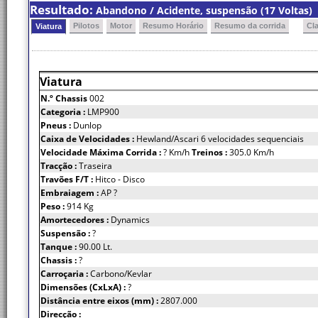
Resultado:
Abandono / Acidente, suspensão (17 Voltas)
Pilotos
Motor
Resumo Horário
Resumo da corrida
Cl
Viatura
Viatura
N.º Chassis
002
Categoria :
LMP900
Pneus :
Dunlop
Caixa de Velocidades :
Hewland/Ascari 6 velocidades sequenciais
Velocidade Máxima Corrida :
? Km/h
Treinos :
305.0 Km/h
Tracção :
Traseira
Travões F/T :
Hitco - Disco
Embraiagem :
AP ?
Peso :
914 Kg
Amortecedores :
Dynamics
Suspensão :
?
Tanque :
90.00 Lt.
Chassis :
?
Carroçaria :
Carbono/Kevlar
Dimensões (CxLxA) :
?
Distância entre eixos (mm) :
2807.000
Direcção :