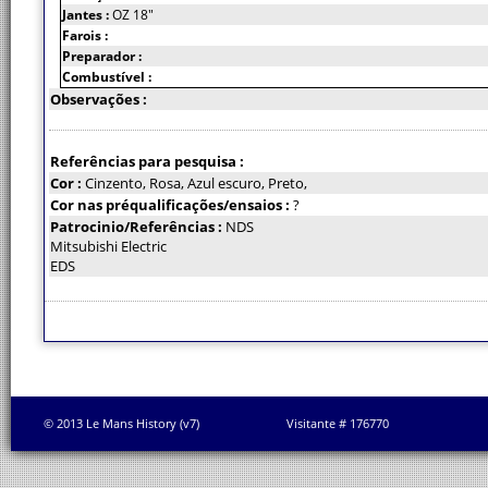
Jantes :
OZ 18"
Farois :
Preparador :
Combustível :
Observações :
Referências para pesquisa :
Cor :
Cinzento, Rosa, Azul escuro, Preto,
Cor nas préqualificações/ensaios :
?
Patrocinio/Referências :
NDS
Mitsubishi Electric
EDS
© 2013 Le Mans History (v7)
Visitante # 176770