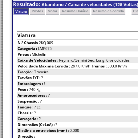
Resultado:
Abandono / Caixa de velocidades (126 Voltas
Pilotos
Motor
Resumo Horário
Resumo da corrida
Cl
Viatura
Viatura
N.º Chassis
2KQ 009
Categoria :
LMP675
Pneus :
Michelin
Caixa de Velocidades :
Reynard/Gemini Seq. Long. 6 velocidades
Velocidade Máxima Corrida :
297.0 Km/h
Treinos :
303.0 Km/h
Tracção :
Traseira
Travões F/T :
?
Embraiagem :
?
Peso :
740 Kg
Amortecedores :
?
Suspensão :
?
Tanque :
? Lt.
Chassis :
?
Carroçaria :
?
Dimensões (CxLxA) :
?
Distância entre eixos (mm) :
0.000
Direcção :