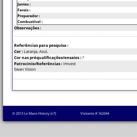
Jantes :
Farois :
Preparador :
Combustível :
Observações :
Referências para pesquisa :
Cor :
Laranja, Azul,
Cor nas préqualificações/ensaios :
?
Patrocinio/Referências :
Imvest
Swan Vision
© 2013 Le Mans History (v7)
Visitante # 162044