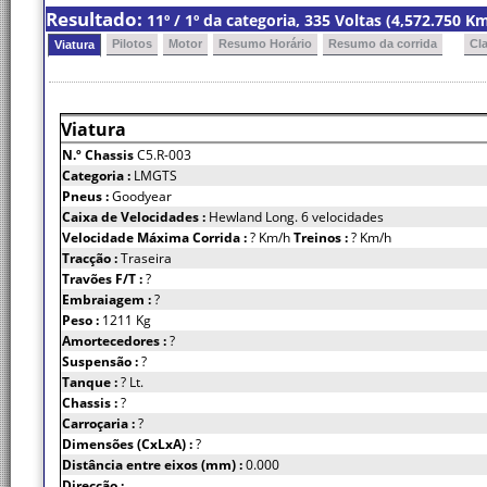
Resultado:
11º / 1º da categoria, 335 Voltas (4,572.750 
Pilotos
Motor
Resumo Horário
Resumo da corrida
Cl
Viatura
Viatura
N.º Chassis
C5.R-003
Categoria :
LMGTS
Pneus :
Goodyear
Caixa de Velocidades :
Hewland Long. 6 velocidades
Velocidade Máxima Corrida :
? Km/h
Treinos :
? Km/h
Tracção :
Traseira
Travões F/T :
?
Embraiagem :
?
Peso :
1211 Kg
Amortecedores :
?
Suspensão :
?
Tanque :
? Lt.
Chassis :
?
Carroçaria :
?
Dimensões (CxLxA) :
?
Distância entre eixos (mm) :
0.000
Direcção :