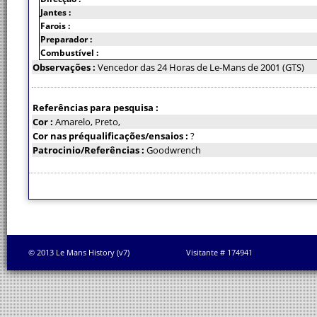
Jantes :
Farois :
Preparador :
Combustível :
Observações :
Vencedor das 24 Horas de Le-Mans de 2001 (GTS)
Referências para pesquisa :
Cor :
Amarelo, Preto,
Cor nas préqualificações/ensaios :
?
Patrocinio/Referências :
Goodwrench
© 2013 Le Mans History (v7)
Visitante # 174941