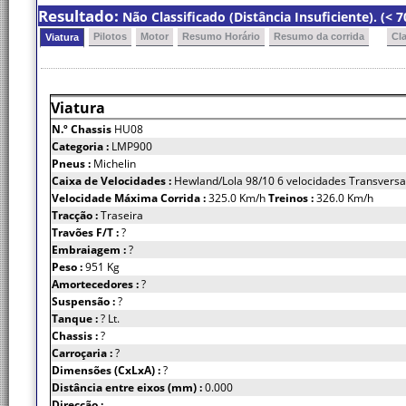
Resultado:
Não Classificado (Distância Insuficiente). (< 
Pilotos
Motor
Resumo Horário
Resumo da corrida
Cl
Viatura
Viatura
N.º Chassis
HU08
Categoria :
LMP900
Pneus :
Michelin
Caixa de Velocidades :
Hewland/Lola 98/10 6 velocidades Transversa
Velocidade Máxima Corrida :
325.0 Km/h
Treinos :
326.0 Km/h
Tracção :
Traseira
Travões F/T :
?
Embraiagem :
?
Peso :
951 Kg
Amortecedores :
?
Suspensão :
?
Tanque :
? Lt.
Chassis :
?
Carroçaria :
?
Dimensões (CxLxA) :
?
Distância entre eixos (mm) :
0.000
Direcção :