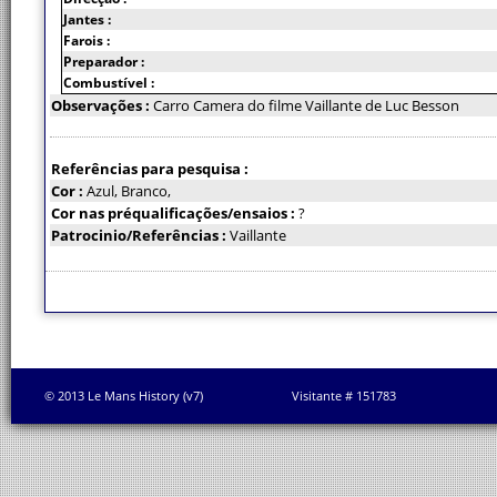
Jantes :
Farois :
Preparador :
Combustível :
Observações :
Carro Camera do filme Vaillante de Luc Besson
Referências para pesquisa :
Cor :
Azul, Branco,
Cor nas préqualificações/ensaios :
?
Patrocinio/Referências :
Vaillante
© 2013 Le Mans History (v7)
Visitante # 151783