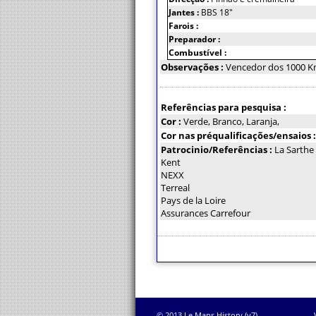
Jantes :
BBS 18"
Farois :
Preparador :
Combustível :
Observações :
Vencedor dos 1000 Km
Referências para pesquisa :
Cor :
Verde, Branco, Laranja,
Cor nas préqualificações/ensaios 
Patrocinio/Referências :
La Sarthe
Kent
NEXX
Terreal
Pays de la Loire
Assurances Carrefour
© 2013 Le Mans History (v7)