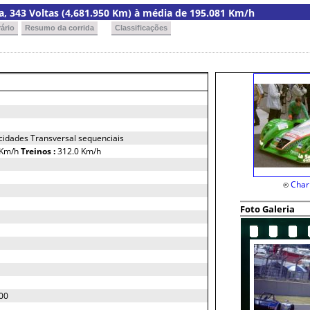
ria, 343 Voltas (4,681.950 Km) à média de 195.081 Km/h
ário
Resumo da corrida
Classificações
ocidades Transversal sequenciais
 Km/h
Treinos :
312.0 Km/h
Char
©
Foto Galeria
00