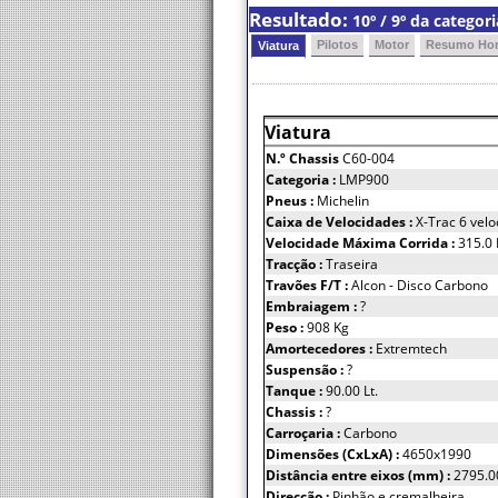
Resultado:
10º / 9º da catego
Pilotos
Motor
Resumo Hor
Viatura
Viatura
N.º Chassis
C60-004
Categoria :
LMP900
Pneus :
Michelin
Caixa de Velocidades :
X-Trac 6 vel
Velocidade Máxima Corrida :
315.0
Tracção :
Traseira
Travões F/T :
Alcon - Disco Carbono
Embraiagem :
?
Peso :
908 Kg
Amortecedores :
Extremtech
Suspensão :
?
Tanque :
90.00 Lt.
Chassis :
?
Carroçaria :
Carbono
Dimensões (CxLxA) :
4650x1990
Distância entre eixos (mm) :
2795.0
Direcção :
Pinhão e cremalheira