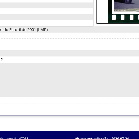
 do Estoril de 2001 (LMP)
:
?
Visitante # 147068
última actualização : 2026-07-24