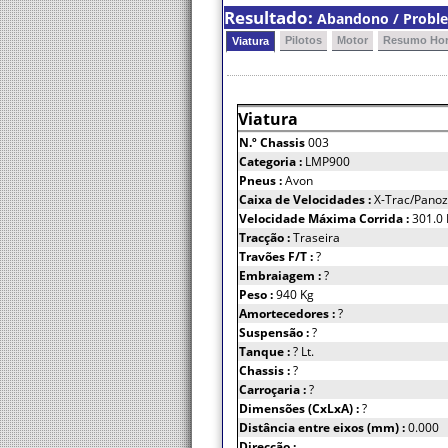
Resultado:
Abandono / Problem
Pilotos
Motor
Resumo Hor
Viatura
Viatura
N.º Chassis
003
Categoria :
LMP900
Pneus :
Avon
Caixa de Velocidades :
X-Trac/Panoz
Velocidade Máxima Corrida :
301.0
Tracção :
Traseira
Travões F/T :
?
Embraiagem :
?
Peso :
940 Kg
Amortecedores :
?
Suspensão :
?
Tanque :
? Lt.
Chassis :
?
Carroçaria :
?
Dimensões (CxLxA) :
?
Distância entre eixos (mm) :
0.000
Direcção :