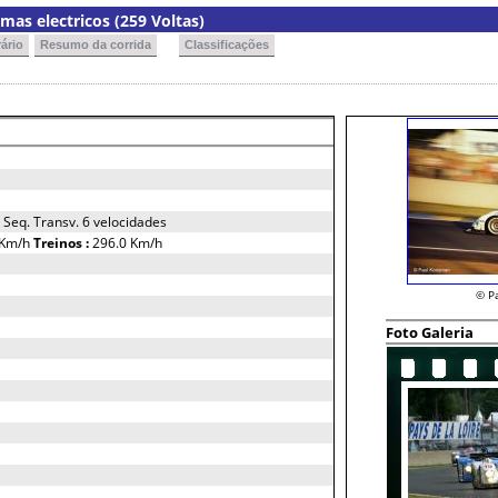
as electricos (259 Voltas)
ário
Resumo da corrida
Classificações
 Seq. Transv. 6 velocidades
 Km/h
Treinos :
296.0 Km/h
© P
Foto Galeria