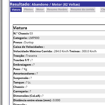
Resultado:
Abandono / Motor (82 Voltas)
Pilotos
Motor
Resumo Horário
Resumo da corrida
Cl
Viatura
Viatura
N.º Chassis
03
Categoria :
LMP900
Pneus :
Dunlop
Caixa de Velocidades :
Velocidade Máxima Corrida :
284.0 Km/h
Treinos :
300.0 Km/h
Tracção :
Traseira
Travões F/T :
?
Embraiagem :
?
Peso :
? Kg
Amortecedores :
?
Suspensão :
?
Tanque :
? Lt.
Chassis :
?
Carroçaria :
?
Dimensões (CxLxA) :
?
Distância entre eixos (mm) :
0.000
Direcção :