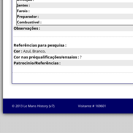
Jantes :
Farois :
Preparador :
Combustível :
Observações :
Referências para pesquisa :
Cor :
Azul, Branco,
Cor nas préqualificações/ensaios :
?
Patrocinio/Referências :
© 2013 Le Mans History (v7)
Visitante # 169601