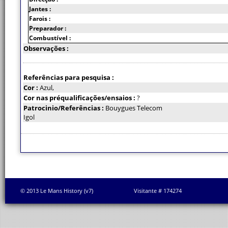
Jantes :
Farois :
Preparador :
Combustível :
Observações :
Referências para pesquisa :
Cor :
Azul,
Cor nas préqualificações/ensaios :
?
Patrocinio/Referências :
Bouygues Telecom
Igol
© 2013 Le Mans History (v7)
Visitante # 174274