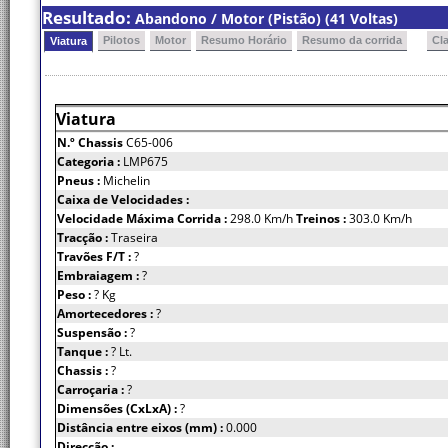
Resultado:
Abandono / Motor (Pistão) (41 Voltas)
Pilotos
Motor
Resumo Horário
Resumo da corrida
Cl
Viatura
Viatura
N.º Chassis
C65-006
Categoria :
LMP675
Pneus :
Michelin
Caixa de Velocidades :
Velocidade Máxima Corrida :
298.0 Km/h
Treinos :
303.0 Km/h
Tracção :
Traseira
Travões F/T :
?
Embraiagem :
?
Peso :
? Kg
Amortecedores :
?
Suspensão :
?
Tanque :
? Lt.
Chassis :
?
Carroçaria :
?
Dimensões (CxLxA) :
?
Distância entre eixos (mm) :
0.000
Direcção :