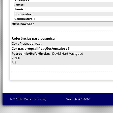
Jantes :
Farois :
Preparador :
Combustível :
Observações :
Referências para pesquisa :
Cor :
Prateado, Azul,
Cor nas préqualificações/ensaios :
?
Patrocinio/Referências :
David Hart Vastgoed
Pirelli
RIS
© 2013 Le Mans History (v7)
Visitante # 156060