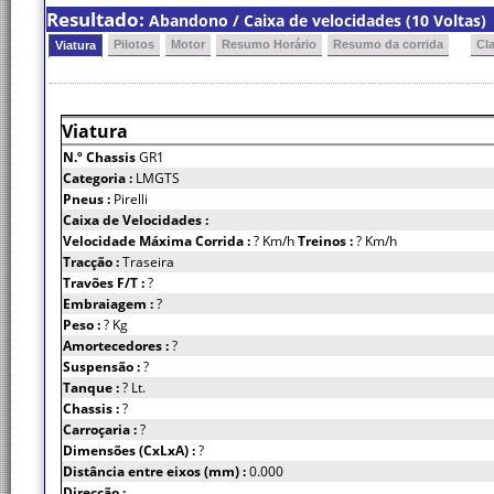
Resultado:
Abandono / Caixa de velocidades (10 Voltas)
Pilotos
Motor
Resumo Horário
Resumo da corrida
Cl
Viatura
Viatura
N.º Chassis
GR1
Categoria :
LMGTS
Pneus :
Pirelli
Caixa de Velocidades :
Velocidade Máxima Corrida :
? Km/h
Treinos :
? Km/h
Tracção :
Traseira
Travões F/T :
?
Embraiagem :
?
Peso :
? Kg
Amortecedores :
?
Suspensão :
?
Tanque :
? Lt.
Chassis :
?
Carroçaria :
?
Dimensões (CxLxA) :
?
Distância entre eixos (mm) :
0.000
Direcção :