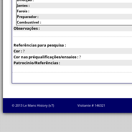
Jantes :
Farois :
Preparador :
Combustível :
Observações :
Referências para pesquisa :
Cor :
?
Cor nas préqualificações/ensaios :
?
Patrocinio/Referências :
© 2013 Le Mans History (v7)
Visitante # 146321