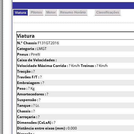
Pilotos
Motor
Resumo Horário
Classificações
Viatura
Viatura
N.º Chassis
F131GT2016
Categoria :
LMGT
Pneus :
Pirelli
Caixa de Velocidades :
Velocidade Máxima Corrida :
? Km/h
Treinos :
? Km/h
Tracção :
?
Travões F/T :
?
Embraiagem :
?
Peso :
? Kg
Amortecedores :
?
Suspensão :
?
Tanque :
? Lt.
Chassis :
?
Carroçaria :
?
Dimensões (CxLxA) :
?
Distância entre eixos (mm) :
0.000
Direcção :