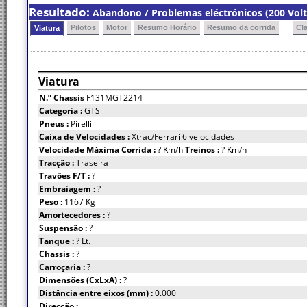
Resultado:
Abandono / Problemas eléctrónicos (200 Volt
Pilotos
Motor
Resumo Horário
Resumo da corrida
Cl
Viatura
Viatura
N.º Chassis
F131MGT2214
Categoria :
GTS
Pneus :
Pirelli
Caixa de Velocidades :
Xtrac/Ferrari 6 velocidades
Velocidade Máxima Corrida :
? Km/h
Treinos :
? Km/h
Tracção :
Traseira
Travões F/T :
?
Embraiagem :
?
Peso :
1167 Kg
Amortecedores :
?
Suspensão :
?
Tanque :
? Lt.
Chassis :
?
Carroçaria :
?
Dimensões (CxLxA) :
?
Distância entre eixos (mm) :
0.000
Direcção :