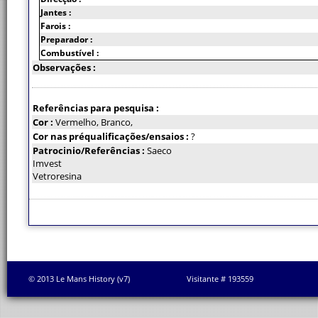
Jantes :
Farois :
Preparador :
Combustível :
Observações :
Referências para pesquisa :
Cor :
Vermelho, Branco,
Cor nas préqualificações/ensaios :
?
Patrocinio/Referências :
Saeco
Imvest
Vetroresina
© 2013 Le Mans History (v7)
Visitante # 193559