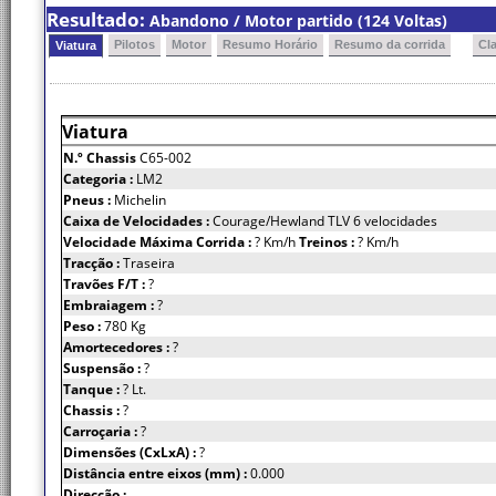
Resultado:
Abandono / Motor partido (124 Voltas)
Pilotos
Motor
Resumo Horário
Resumo da corrida
Cl
Viatura
Viatura
N.º Chassis
C65-002
Categoria :
LM2
Pneus :
Michelin
Caixa de Velocidades :
Courage/Hewland TLV 6 velocidades
Velocidade Máxima Corrida :
? Km/h
Treinos :
? Km/h
Tracção :
Traseira
Travões F/T :
?
Embraiagem :
?
Peso :
780 Kg
Amortecedores :
?
Suspensão :
?
Tanque :
? Lt.
Chassis :
?
Carroçaria :
?
Dimensões (CxLxA) :
?
Distância entre eixos (mm) :
0.000
Direcção :