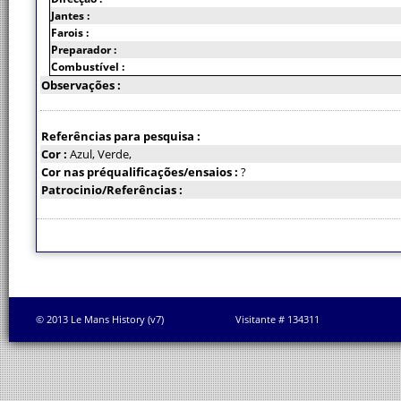
Jantes :
Farois :
Preparador :
Combustível :
Observações :
Referências para pesquisa :
Cor :
Azul, Verde,
Cor nas préqualificações/ensaios :
?
Patrocinio/Referências :
© 2013 Le Mans History (v7)
Visitante # 134311