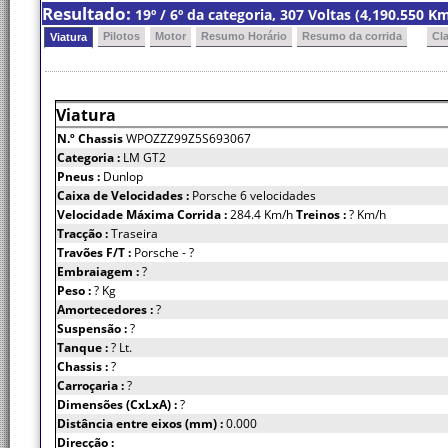
Resultado:
19º / 6º da categoria, 307 Voltas (4,190.550 
Pilotos
Motor
Resumo Horário
Resumo da corrida
Cl
Viatura
Viatura
N.º Chassis
WPOZZZ99Z5S693067
Categoria :
LM GT2
Pneus :
Dunlop
Caixa de Velocidades :
Porsche 6 velocidades
Velocidade Máxima Corrida :
284.4 Km/h
Treinos :
? Km/h
Tracção :
Traseira
Travões F/T :
Porsche - ?
Embraiagem :
?
Peso :
? Kg
Amortecedores :
?
Suspensão :
?
Tanque :
? Lt.
Chassis :
?
Carroçaria :
?
Dimensões (CxLxA) :
?
Distância entre eixos (mm) :
0.000
Direcção :