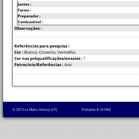
Jantes :
Farois :
Preparador :
Combustível :
Observações :
Referências para pesquisa :
Cor :
Branco, Cinzento, Vermelho,
Cor nas préqualificações/ensaios :
?
Patrocinio/Referências :
Avis
© 2013 Le Mans History (v7)
Visitante # 161902