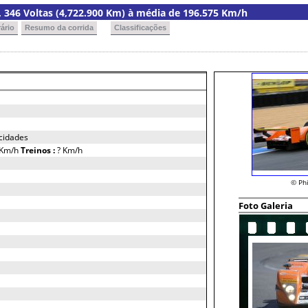
ia, 346 Voltas (4,722.900 Km) à média de 196.575 Km/h
ário
Resumo da corrida
Classificações
ocidades
 Km/h
Treinos :
? Km/h
© Ph
Foto Galeria