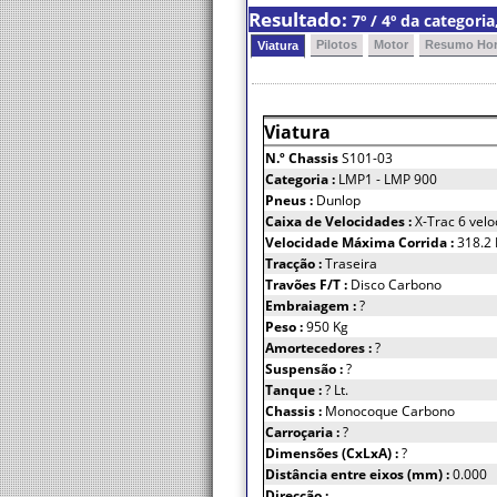
Resultado:
7º / 4º da categor
Pilotos
Motor
Resumo Hor
Viatura
Viatura
N.º Chassis
S101-03
Categoria :
LMP1 - LMP 900
Pneus :
Dunlop
Caixa de Velocidades :
X-Trac 6 vel
Velocidade Máxima Corrida :
318.2
Tracção :
Traseira
Travões F/T :
Disco Carbono
Embraiagem :
?
Peso :
950 Kg
Amortecedores :
?
Suspensão :
?
Tanque :
? Lt.
Chassis :
Monocoque Carbono
Carroçaria :
?
Dimensões (CxLxA) :
?
Distância entre eixos (mm) :
0.000
Direcção :