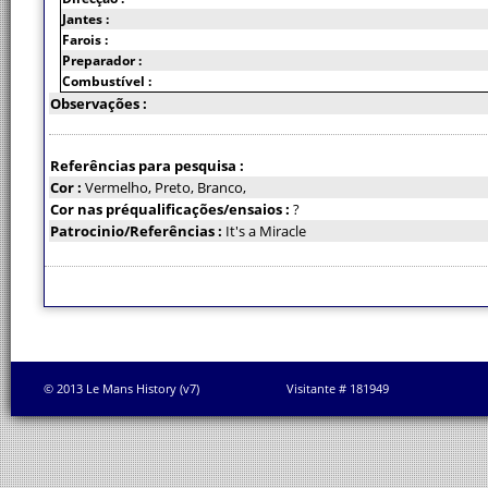
Jantes :
Farois :
Preparador :
Combustível :
Observações :
Referências para pesquisa :
Cor :
Vermelho, Preto, Branco,
Cor nas préqualificações/ensaios :
?
Patrocinio/Referências :
It's a Miracle
© 2013 Le Mans History (v7)
Visitante # 181949