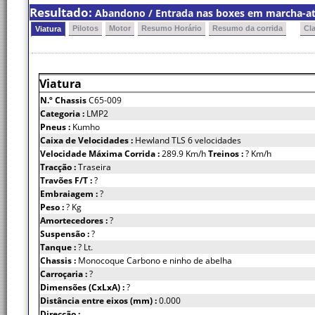
Resultado:
Abandono / Entrada nas boxes em marcha-atrá
Pilotos
Motor
Resumo Horário
Resumo da corrida
Cl
Viatura
Viatura
N.º Chassis
C65-009
Categoria :
LMP2
Pneus :
Kumho
Caixa de Velocidades :
Hewland TLS 6 velocidades
Velocidade Máxima Corrida :
289.9 Km/h
Treinos :
? Km/h
Tracção :
Traseira
Travões F/T :
?
Embraiagem :
?
Peso :
? Kg
Amortecedores :
?
Suspensão :
?
Tanque :
? Lt.
Chassis :
Monocoque Carbono e ninho de abelha
Carroçaria :
?
Dimensões (CxLxA) :
?
Distância entre eixos (mm) :
0.000
Direcção :