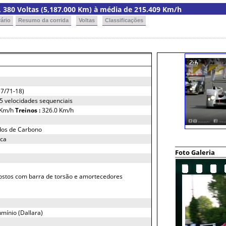
ia, 380 Voltas (5,187.000 Km) à média de 215.409 Km/h
ário
Resumo da corrida
Voltas
Classificações
7/71-18)
 5 velocidades sequenciais
 Km/h
Treinos :
326.0 Km/h
dos de Carbono
ica
Foto Galeria
ostos com barra de torsão e amortecedores
mínio (Dallara)