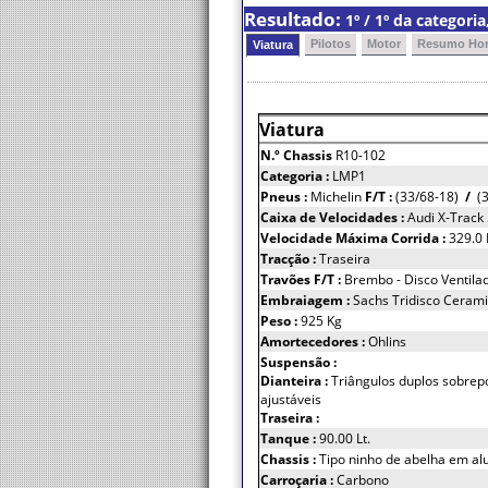
Resultado:
1º / 1º da categor
Pilotos
Motor
Resumo Hor
Viatura
Viatura
N.º Chassis
R10-102
Categoria :
LMP1
Pneus :
Michelin
F/T :
(33/68-18)
/
(3
Caixa de Velocidades :
Audi X-Track
Velocidade Máxima Corrida :
329.0
Tracção :
Traseira
Travões F/T :
Brembo - Disco Ventila
Embraiagem :
Sachs Tridisco Ceram
Peso :
925 Kg
Amortecedores :
Ohlins
Suspensão :
Dianteira :
Triângulos duplos sobrep
ajustáveis
Traseira :
Tanque :
90.00 Lt.
Chassis :
Tipo ninho de abelha em alu
Carroçaria :
Carbono