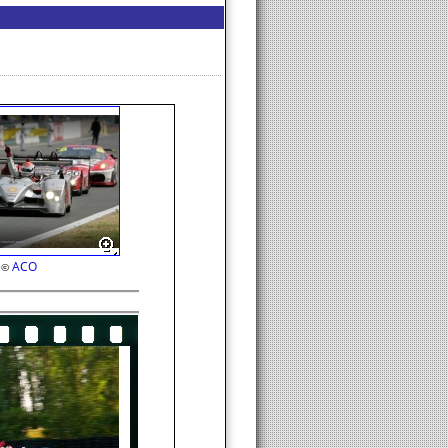
ACO
©