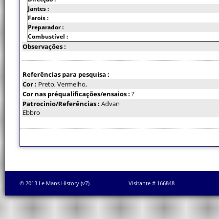
Jantes :
Farois :
Preparador :
Combustível :
Observações :
Referências para pesquisa :
Cor :
Preto, Vermelho,
Cor nas préqualificações/ensaios :
?
Patrocinio/Referências :
Advan
Ebbro
© 2013 Le Mans History (v7)
Visitante # 166848