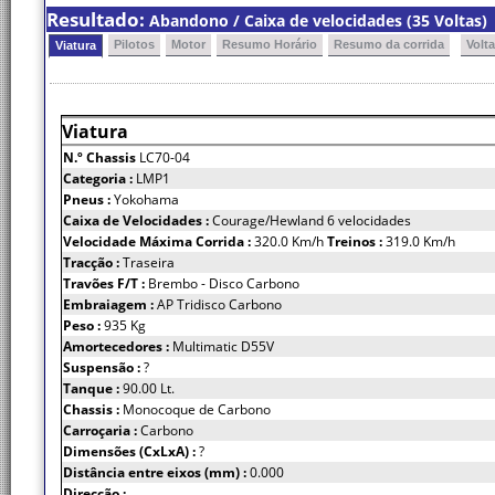
Resultado:
Abandono / Caixa de velocidades (35 Voltas)
Pilotos
Motor
Resumo Horário
Resumo da corrida
Volt
Viatura
Viatura
N.º Chassis
LC70-04
Categoria :
LMP1
Pneus :
Yokohama
Caixa de Velocidades :
Courage/Hewland 6 velocidades
Velocidade Máxima Corrida :
320.0 Km/h
Treinos :
319.0 Km/h
Tracção :
Traseira
Travões F/T :
Brembo - Disco Carbono
Embraiagem :
AP Tridisco Carbono
Peso :
935 Kg
Amortecedores :
Multimatic D55V
Suspensão :
?
Tanque :
90.00 Lt.
Chassis :
Monocoque de Carbono
Carroçaria :
Carbono
Dimensões (CxLxA) :
?
Distância entre eixos (mm) :
0.000
Direcção :