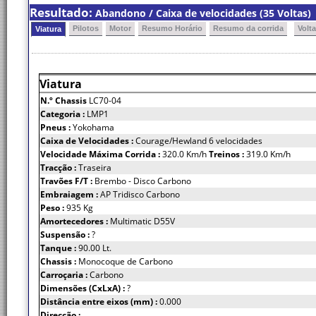
Resultado:
Abandono / Caixa de velocidades (35 Voltas)
Pilotos
Motor
Resumo Horário
Resumo da corrida
Volt
Viatura
Viatura
N.º Chassis
LC70-04
Categoria :
LMP1
Pneus :
Yokohama
Caixa de Velocidades :
Courage/Hewland 6 velocidades
Velocidade Máxima Corrida :
320.0 Km/h
Treinos :
319.0 Km/h
Tracção :
Traseira
Travões F/T :
Brembo - Disco Carbono
Embraiagem :
AP Tridisco Carbono
Peso :
935 Kg
Amortecedores :
Multimatic D55V
Suspensão :
?
Tanque :
90.00 Lt.
Chassis :
Monocoque de Carbono
Carroçaria :
Carbono
Dimensões (CxLxA) :
?
Distância entre eixos (mm) :
0.000
Direcção :