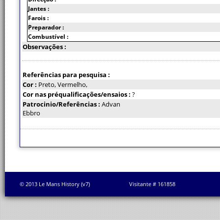
Jantes :
Farois :
Preparador :
Combustível :
Observações :
Referências para pesquisa :
Cor :
Preto, Vermelho,
Cor nas préqualificações/ensaios :
?
Patrocinio/Referências :
Advan
Ebbro
© 2013 Le Mans History (v7)
Visitante # 161858