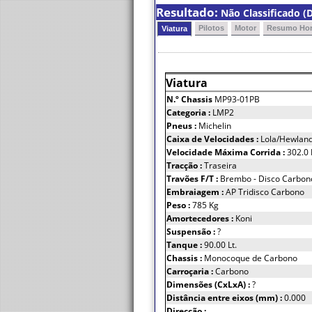
Resultado:
Não Classificado (D
Pilotos
Motor
Resumo Hor
Viatura
Viatura
N.º Chassis
MP93-01PB
Categoria :
LMP2
Pneus :
Michelin
Caixa de Velocidades :
Lola/Hewland 
Velocidade Máxima Corrida :
302.0
Tracção :
Traseira
Travões F/T :
Brembo - Disco Carbon
Embraiagem :
AP Tridisco Carbono
Peso :
785 Kg
Amortecedores :
Koni
Suspensão :
?
Tanque :
90.00 Lt.
Chassis :
Monocoque de Carbono
Carroçaria :
Carbono
Dimensões (CxLxA) :
?
Distância entre eixos (mm) :
0.000
Direcção :