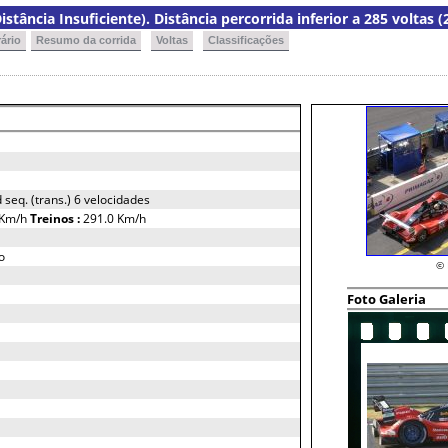
istância Insuficiente). Distância percorrida inferior a 285 voltas (
ário
Resumo da corrida
Voltas
Classificações
seq. (trans.) 6 velocidades
 Km/h
Treinos :
291.0 Km/h
o
© 
Foto Galeria