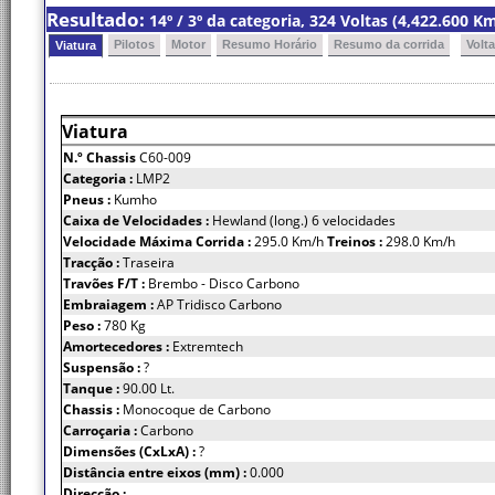
Resultado:
14º / 3º da categoria, 324 Voltas (4,422.600 
Pilotos
Motor
Resumo Horário
Resumo da corrida
Volt
Viatura
Viatura
N.º Chassis
C60-009
Categoria :
LMP2
Pneus :
Kumho
Caixa de Velocidades :
Hewland (long.) 6 velocidades
Velocidade Máxima Corrida :
295.0 Km/h
Treinos :
298.0 Km/h
Tracção :
Traseira
Travões F/T :
Brembo - Disco Carbono
Embraiagem :
AP Tridisco Carbono
Peso :
780 Kg
Amortecedores :
Extremtech
Suspensão :
?
Tanque :
90.00 Lt.
Chassis :
Monocoque de Carbono
Carroçaria :
Carbono
Dimensões (CxLxA) :
?
Distância entre eixos (mm) :
0.000
Direcção :