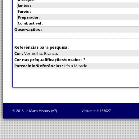
Jantes :
Farois :
Preparador :
Combustível :
Observações :
Referências para pesquisa :
Cor :
Vermelho, Branco,
Cor nas préqualificações/ensaios :
?
Patrocinio/Referências :
It's a Miracle
© 2013 Le Mans History (v7)
Visitante # 153027