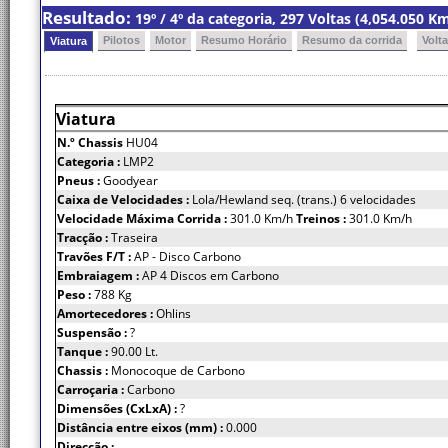
Resultado:
19º / 4º da categoria, 297 Voltas (4,054.050 
Pilotos
Motor
Resumo Horário
Resumo da corrida
Volt
Viatura
Viatura
N.º Chassis
HU04
Categoria :
LMP2
Pneus :
Goodyear
Caixa de Velocidades :
Lola/Hewland seq. (trans.) 6 velocidades
Velocidade Máxima Corrida :
301.0 Km/h
Treinos :
301.0 Km/h
Tracção :
Traseira
Travões F/T :
AP - Disco Carbono
Embraiagem :
AP 4 Discos em Carbono
Peso :
788 Kg
Amortecedores :
Ohlins
Suspensão :
?
Tanque :
90.00 Lt.
Chassis :
Monocoque de Carbono
Carroçaria :
Carbono
Dimensões (CxLxA) :
?
Distância entre eixos (mm) :
0.000
Direcção :