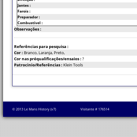
Jantes :
Farois :
Preparador :
Combustível :
Observações :
Referências para pesquisa :
Cor :
Branco, Laranja, Preto,
Cor nas préqualificações/ensaios :
?
Patrocinio/Referências :
Klein Tools
© 2013 Le Mans History (v7)
Visitante # 176514