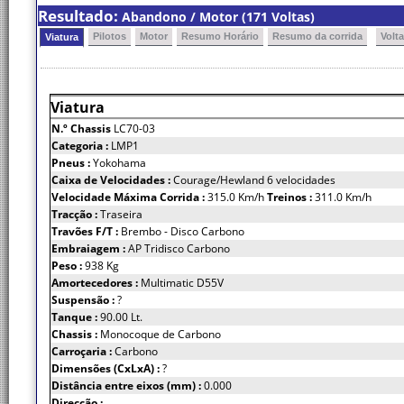
Resultado:
Abandono / Motor (171 Voltas)
Pilotos
Motor
Resumo Horário
Resumo da corrida
Volt
Viatura
Viatura
N.º Chassis
LC70-03
Categoria :
LMP1
Pneus :
Yokohama
Caixa de Velocidades :
Courage/Hewland 6 velocidades
Velocidade Máxima Corrida :
315.0 Km/h
Treinos :
311.0 Km/h
Tracção :
Traseira
Travões F/T :
Brembo - Disco Carbono
Embraiagem :
AP Tridisco Carbono
Peso :
938 Kg
Amortecedores :
Multimatic D55V
Suspensão :
?
Tanque :
90.00 Lt.
Chassis :
Monocoque de Carbono
Carroçaria :
Carbono
Dimensões (CxLxA) :
?
Distância entre eixos (mm) :
0.000
Direcção :