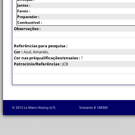
Jantes :
Farois :
Preparador :
Combustível :
Observações :
Referências para pesquisa :
Cor :
Azul, Amarelo,
Cor nas préqualificações/ensaios :
?
Patrocinio/Referências :
JCB
© 2013 Le Mans History (v7)
Visitante # 168300