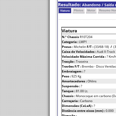
Resultado:
Abandono / Saída d
Pilotos
Motor
Resumo Hor
Viatura
Viatura
N.º Chassis
R10T204
Categoria :
LMP1
Pneus :
Michelin
F/T :
(33/68-18)
/
(3
Caixa de Velocidades :
Audi X-Track
Velocidade Máxima Corrida :
? Km/
Tracção :
Traseira
Travões F/T :
Brembo - Disco Ventila
Embraiagem :
?
Peso :
925 Kg
Amortecedores :
Ohlins
Suspensão :
?
Tanque :
81.00 Lt.
Chassis :
Monocoque em carbono (Da
Carroçaria :
Carbono
Dimensões (CxLxA) :
?
Distância entre eixos (mm) :
0.000
Direcção :