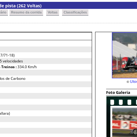
e pista (262 Voltas)
ário
Resumo da corrida
Voltas
Classificações
7/71-18)
 5 velocidades
h
Treinos :
334.0 Km/h
dos de Carbono
Ult
©
Foto Galeria
llara)